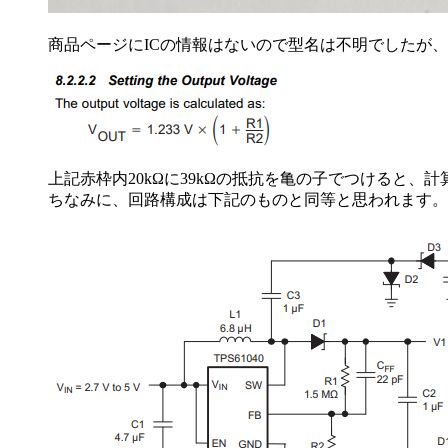
商品ページにICの情報はないので型名は不明でしたが、同じ
上記赤枠内20kΩに39kΩの抵抗を亀の子でつけると、計算上は1.23
ちなみに、回路構成は下記のものと同等と思われます。