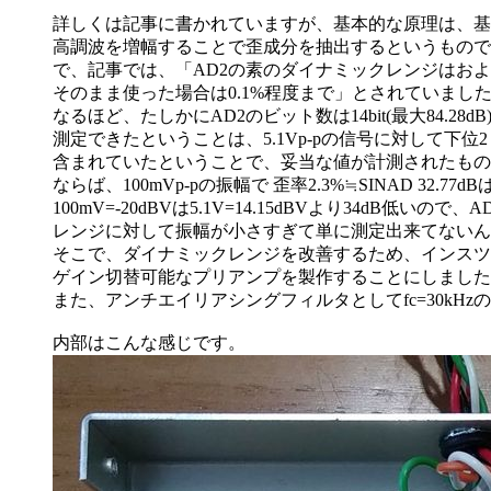
詳しくは記事に書かれていますが、基本的な原理は、基
高調波を増幅することで歪成分を抽出するというもので
で、記事では、「AD2の素のダイナミックレンジはおよ
そのまま使った場合は0.1%程度まで」とされていまし
なるほど、たしかにAD2のビット数は14bit(最大84.28dB)で
測定できたということは、5.1Vp-pの信号に対して下位2
含まれていたということで、妥当な値が計測されたもの
ならば、100mVp-pの振幅で 歪率2.3%≒SINAD 32.7
100mV=-20dBVは5.1V=14.15dBVより34dB低い
レンジに対して振幅が小さすぎて単に測定出来てないん
そこで、ダイナミックレンジを改善するため、インスツ
ゲイン切替可能なプリアンプを製作することにしました
また、アンチエイリアシングフィルタとしてfc=30kH
内部はこんな感じです。