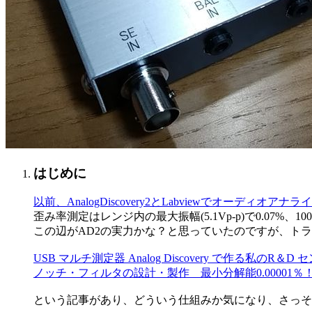
はじめに
以前、AnalogDiscovery2とLabviewでオーディオア
歪み率測定はレンジ内の最大振幅(5.1Vp-p)で0.07%、10
この辺がAD2の実力かな？と思っていたのですが、トラン
USB マルチ測定器 Analog Discovery で作る私のR＆D 
ノッチ・フィルタの設計・製作 最小分解能0.00001％
という記事があり、どういう仕組みか気になり、さっそ