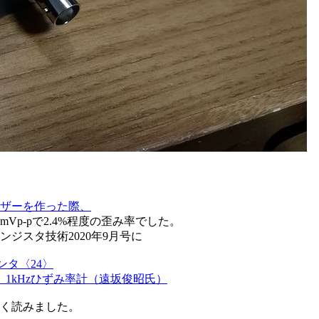
ナライザーを作った際、
0mVp-pで2.4%程度の歪み率でした。
ジスタ技術2020年9月号に
センタ〈24〉
！ 1kHzひずみ率計（遠坂俊昭氏）
く読みました。