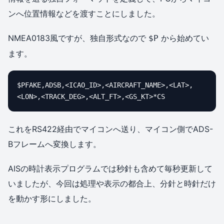
ンへ位置情報などを渡すことにしました。
NMEA0183風ですが、独自形式なので
から始めてい
$P
ます。
$PFAKE,ADSB,<ICAO_ID>,<AIRCRAFT_NAME>,<LAT>,
<LON>,<TRACK_DEG>,<ALT_FT>,<GS_KT>*CS
これをRS422経由でマイコンへ送り、マイコン側でADS-
Bフレームへ変換します。
AISの時計表示プログラムでは秒針も含めて毎秒更新して
いましたが、今回は処理や表示の都合上、分針と時針だけ
を動かす形にしました。